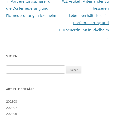
Beitragsnavigation
←
Vorbereitungsphase für
WZ-Artikel „Miteinander zu
die Dorferneuerung und
besseren
Flurneuordnung in Ickelheim
Lebensverhältnissen“ –
Dorferneuerung und
Flurneuordnung in Ickelheim
→
SUCHEN
Suchen
nach:
AKTUELLE BEITRÄGE
202308
202307
202306