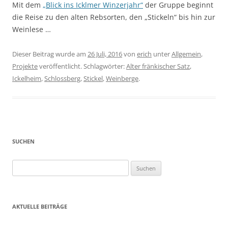
Mit dem
„Blick ins Icklmer Winzerjahr“
der Gruppe beginnt
die Reise zu den alten Rebsorten, den „Stickeln“ bis hin zur
Weinlese …
Dieser Beitrag wurde am
26 Juli, 2016
von
erich
unter
Allgemein
,
Projekte
veröffentlicht. Schlagwörter:
Alter fränkischer Satz
,
Ickelheim
,
Schlossberg
,
Stickel
,
Weinberge
.
SUCHEN
Suchen
nach:
AKTUELLE BEITRÄGE