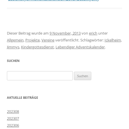
Dieser Beitrag wurde am
9 November, 2013
von
erich
unter
Allgemein
,
Projekte
,
Vereine
veröffentlicht. Schlagwörter:
Ickelheim
,
Jimmys
,
Kindergottesdienst
,
Lebendiger Adventskalender
.
SUCHEN
Suchen
nach:
AKTUELLE BEITRÄGE
202308
202307
202306