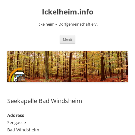
Zum
Inhalt
Ickelheim.info
springen
Ickelheim – Dorfgemeinschaft e.V.
Menü
Seekapelle Bad Windsheim
Address
Seegasse
Bad Windsheim