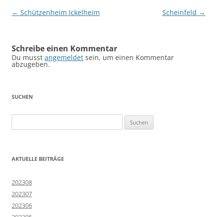
Beitragsnavigation
←
Schützenheim Ickelheim
Scheinfeld
→
Schreibe einen Kommentar
Du musst
angemeldet
sein, um einen Kommentar
abzugeben.
SUCHEN
Suchen
nach:
AKTUELLE BEITRÄGE
202308
202307
202306
202305