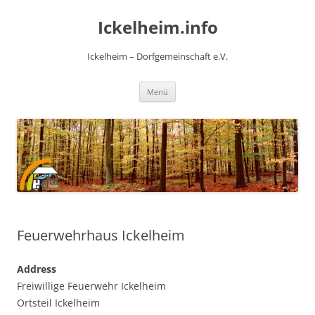
Zum
Inhalt
Ickelheim.info
springen
Ickelheim – Dorfgemeinschaft e.V.
Menü
Feuerwehrhaus Ickelheim
Address
Freiwillige Feuerwehr Ickelheim
Ortsteil Ickelheim