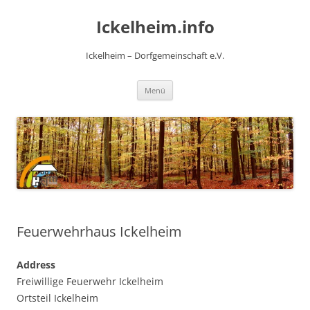
Zum
Inhalt
Ickelheim.info
springen
Ickelheim – Dorfgemeinschaft e.V.
Menü
Feuerwehrhaus Ickelheim
Address
Freiwillige Feuerwehr Ickelheim
Ortsteil Ickelheim