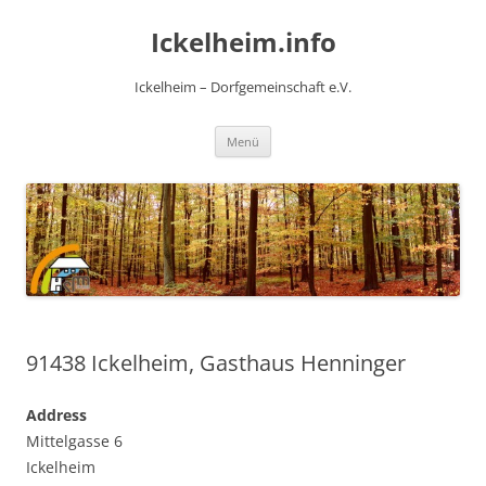
Zum
Inhalt
Ickelheim.info
springen
Ickelheim – Dorfgemeinschaft e.V.
Menü
91438 Ickelheim, Gasthaus Henninger
Address
Mittelgasse 6
Ickelheim